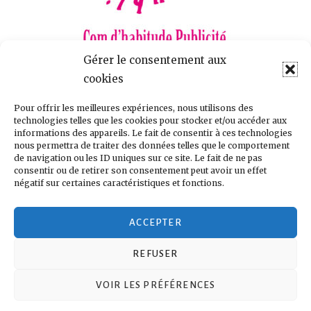
Gérer le consentement aux
La régie spécialisée dans l’éducation
cookies
https://comdhabitude.fr
Pour offrir les meilleures expériences, nous utilisons des
technologies telles que les cookies pour stocker et/ou accéder aux
Clotilde Poitevin
informations des appareils. Le fait de consentir à ces technologies
Directrice Publicité et partenariats
nous permettra de traiter des données telles que le comportement
de navigation ou les ID uniques sur ce site. Le fait de ne pas
Tel :
05 55 24 14 03
consentir ou de retirer son consentement peut avoir un effet
Email :
Clotilde.poitevin@comdhabitude.fr
négatif sur certaines caractéristiques et fonctions.
ACCEPTER
REFUSER
VOIR LES PRÉFÉRENCES
Fièrement propulsé par WordPress
|
Thème : Toujours par
Automattic
.