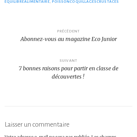
ÉQUILIBREALIMENTAIRE
,
POISSONCOQUILLAGESCRUSTACÉS
Navigation
PRÉCÉDENT
Abonnez-vous au magazine Eco Junior
de
l’article
SUIVANT
7 bonnes raisons pour partir en classe de
découvertes !
Laisser un commentaire
Votre adresse e-mail ne sera pas publiée.
Les champs