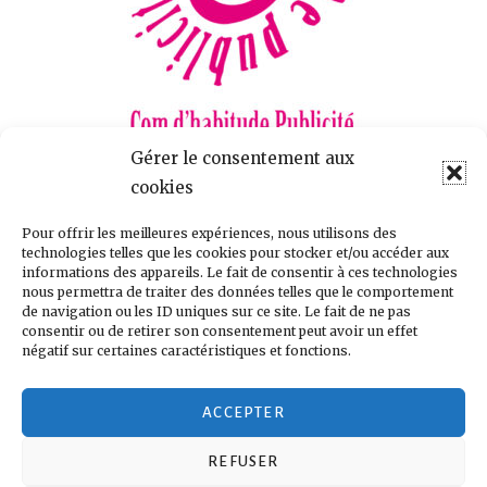
Gérer le consentement aux
La régie spécialisée dans l’éducation
cookies
https://comdhabitude.fr
Pour offrir les meilleures expériences, nous utilisons des
technologies telles que les cookies pour stocker et/ou accéder aux
Clotilde Poitevin
informations des appareils. Le fait de consentir à ces technologies
Directrice Publicité et partenariats
nous permettra de traiter des données telles que le comportement
Tel :
05 55 24 14 03
de navigation ou les ID uniques sur ce site. Le fait de ne pas
consentir ou de retirer son consentement peut avoir un effet
Email :
Clotilde.poitevin@comdhabitude.fr
négatif sur certaines caractéristiques et fonctions.
ACCEPTER
REFUSER