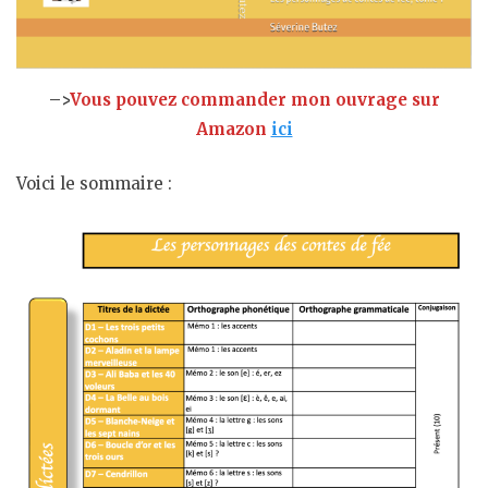
–>
Vous pouvez commander mon ouvrage sur
Amazon
ici
Voici le sommaire :